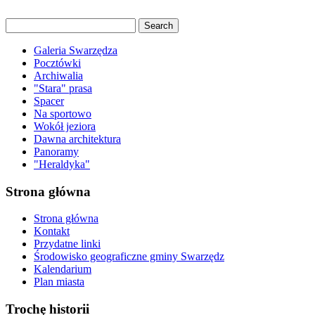
Galeria Swarzędza
Pocztówki
Archiwalia
"Stara" prasa
Spacer
Na sportowo
Wokół jeziora
Dawna architektura
Panoramy
"Heraldyka"
Strona główna
Strona główna
Kontakt
Przydatne linki
Środowisko geograficzne gminy Swarzędz
Kalendarium
Plan miasta
Trochę historii