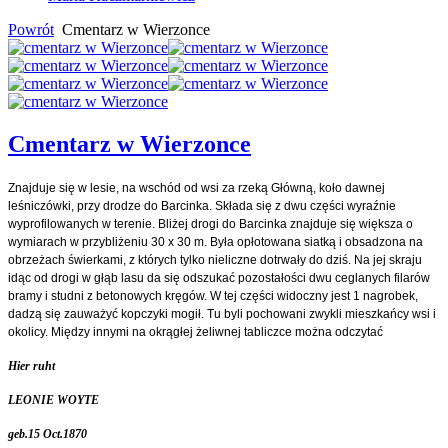
Powrót
Cmentarz w Wierzonce
Cmentarz w Wierzonce
Znajduje się w lesie, na wschód od wsi za rzeką Główną, koło dawnej
leśniczówki, przy drodze do Barcinka. Składa się z dwu części wyraźnie
wyprofilowanych w terenie. Bliżej drogi do Barcinka znajduje się większa o
wymiarach w przybliżeniu 30 x 30 m. Była opłotowana siatką i obsadzona na
obrzeżach świerkami, z których tylko nieliczne dotrwały do dziś. Na jej skraju
idąc od drogi w głąb lasu da się odszukać pozostałości dwu ceglanych filarów
bramy i studni z betonowych kręgów. W tej części widoczny jest 1 nagrobek,
dadzą się zauważyć kopczyki mogił. Tu byli pochowani zwykli mieszkańcy wsi i
okolicy. Między innymi na okrągłej żeliwnej tabliczce można odczytać
Hier ruht
LEONIE WOYTE
geb.15 Oct.1870