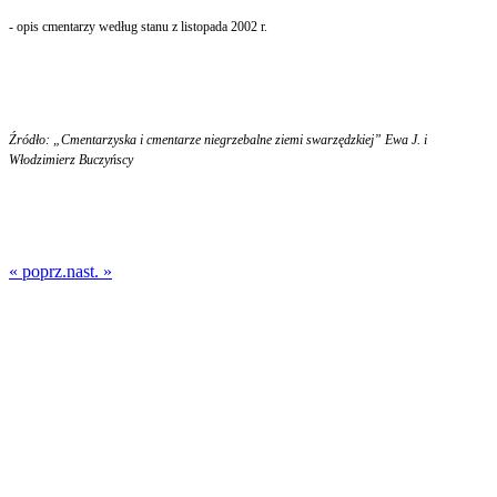
- opis cmentarzy według stanu z listopada 2002 r.
Źródło: „Cmentarzyska i cmentarze niegrzebalne ziemi swarzędzkiej” Ewa J. i
Włodzimierz Buczyńscy
« poprz.
nast. »