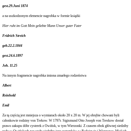
gest.29.Juni 1874
a na uszkodzonym elemencie nagrobka w formie książki
Hier ruht im Gott Mein geliebte Mann Unser guter Fater
Fridrich Streich
geb.22.2.1844
gest.24.6.1897
Joh. 11.25
Na innym fragmencie nagrobka imiona zmarłego rodzeństwa
Albert
Reinhold
Emil
Za tą częścią jest mniejsza o wymiarach około 20 x 20 m. W jej obrębie chowani byli
członkowie rodziny von Trekow. W 1797r. Sigismund Otto Joseph von Treskow dostał
prawo zakupu dóbr cysterek z Owińsk, w tym Wierzonki. Z czasem obok głównej siedziby
rodu w Owińskach powstały siedziby jego potomków w Radojewie i Wierzonce. Miał ich