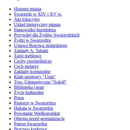
Historia miasta
Swarzędz w XIV i XV w.
Akt lokacyjny
Układ historyczny miasta
Stanowisko burmistrza
Przywilej dla Żydów Swarzędzkich
Żydzi w Swarzędzu
Ustawa Bractwa stolarskiego
Zakłady A. Tabaki
Targi meblowe
Cechy rzemieślnicze
Cech stolarzy
Zakłady komunalne
Klub sportowy "Unia"
Tow. Gimnastyczne "Sokół"
Biblioteka i teatr
Życie kulturalne
Prasa
Pastorzy w Swarzędzu
Hakata w Swarzędzu
Powstanie Wielkopolskie
Obrona przed germanizacją
Patron Swarzędza
Bractwo kurkowe