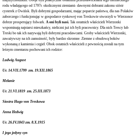
rodu władającego od 1797r. okolicznymi ziemiami- dawnymi dobrami zakonu sióstr
cysterek z Owińsk. Byli dobrymi gospodarzami, mając poparcie państwa, dla nas Polaków
zaborczego i funkcjonując w gospodarce rynkowej von Treskowie stworzyli w Wierzonce
dobrze prosperujący folwark.
A oni byli nasi.
Tak ostatnich właścicieli Wierzonki
wspominają najstarsi mieszkańcy, nieliczni już ich byli pracownicy. Dla nich Trescy lub
Treski bo tak ich nazywają byli dobrymi pracodawcami. Groby właścicieli Wierzonki,
zaważywszy na ich zamożność, były bardzo skromne. Ziemne z obudową boków
wykonaną z kamienia i cegieł. Obok ostatnich właścicieli z pewnością zostali na tym
leśnym cmentarzu pochowani ich rodzice:
Ludwig August
Ur. 14.VII.1799 zm. 19.XII.1865
Melanie
Ur. 21.VI.1819 zm. 25.III.1873
Siostra Hugo von Treskowa
Anna Hedwig
Ur. 26.IV.1843 zm. 8.X.1915
I jego jedyny syn