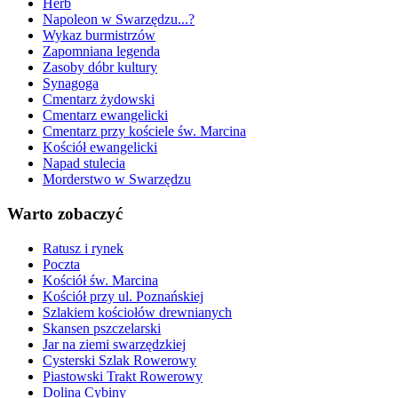
Herb
Napoleon w Swarzędzu...?
Wykaz burmistrzów
Zapomniana legenda
Zasoby dóbr kultury
Synagoga
Cmentarz żydowski
Cmentarz ewangelicki
Cmentarz przy kościele św. Marcina
Kościół ewangelicki
Napad stulecia
Morderstwo w Swarzędzu
Warto zobaczyć
Ratusz i rynek
Poczta
Kościół św. Marcina
Kościół przy ul. Poznańskiej
Szlakiem kościołów drewnianych
Skansen pszczelarski
Jar na ziemi swarzędzkiej
Cysterski Szlak Rowerowy
Piastowski Trakt Rowerowy
Dolina Cybiny