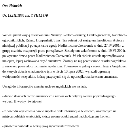
Otto Heinrich
Ur. 13.III.1870 zm. 7.VIII.1870
We wsi przed wojną mieszkali inni Niemcy: Gerlach-leśniczy, Lemke-gorzelnik, Kannbach-
ogrodnik, Klich, Rahau, Hoppenheit, Sims. Ten ostatni był służącym, katolikiem. Autorzy
niniejszej publikacji po uzyskaniu zgody Nadleśnictwa Czerwonak w dniu 27.IV.2001r. z
grupą uczniów rozpoczęli prace porządkowe. Zostały one zakończone w dniu 19.VI.2001r.
po wycince drzew przez Nadleśnictwo Czerwonak. W ich efekcie została uporządkowana
mniejsza, lepiej zachowana część cmentarza. Zostały na nią przeniesione resztki nagrobków
z większej, powstało z nich małe lapidarium. Potomkowie jednej z córek Hugo i Angelique,
do których dotarła wiadomość o tym w liście 13 lipca 2002r. wyrażali ogromną
wdzięczność wszystkim, którzy przyczynili się do uporządkowania terenu cmentarza.
Uwagi do informacji o cmentarzach ewangelickich we wsiach:
- dane o ilościach rodzin niemieckich i nazwiskach dotyczą okresu poprzedzającego
wybuch II wojny światowej
- z powodu wysiedlenia pawie zupełnie brak informacji o Niemcach, osadzonych na
miejscu polskich właścicieli, którzy potem uciekli przed nadchodzącym frontem
- pisownia nazwisk w wersji jaką zapamiętali rozmówcy