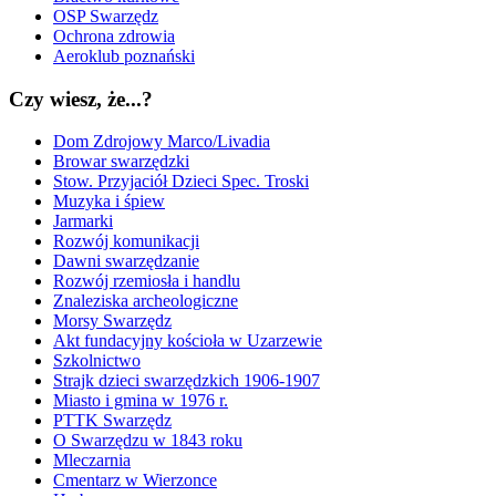
OSP Swarzędz
Ochrona zdrowia
Aeroklub poznański
Czy wiesz, że...?
Dom Zdrojowy Marco/Livadia
Browar swarzędzki
Stow. Przyjaciół Dzieci Spec. Troski
Muzyka i śpiew
Jarmarki
Rozwój komunikacji
Dawni swarzędzanie
Rozwój rzemiosła i handlu
Znaleziska archeologiczne
Morsy Swarzędz
Akt fundacyjny kościoła w Uzarzewie
Szkolnictwo
Strajk dzieci swarzędzkich 1906-1907
Miasto i gmina w 1976 r.
PTTK Swarzędz
O Swarzędzu w 1843 roku
Mleczarnia
Cmentarz w Wierzonce