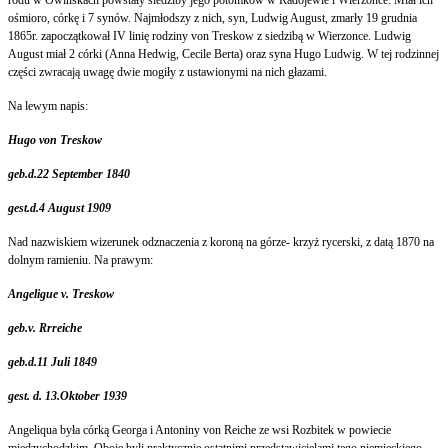
ośmioro, córkę i 7 synów. Najmłodszy z nich, syn, Ludwig August, zmarły 19 grudnia
1865r. zapoczątkował IV linię rodziny von Treskow z siedzibą w Wierzonce. Ludwig
August miał 2 córki (Anna Hedwig, Cecile Berta) oraz syna Hugo Ludwig. W tej rodzinnej
części zwracają uwagę dwie mogiły z ustawionymi na nich głazami.
Na lewym napis:
Hugo von Treskow
geb.d.22 September 1840
gest.d.4 August 1909
Nad nazwiskiem wizerunek odznaczenia z koroną na górze- krzyż rycerski, z datą 1870 na
dolnym ramieniu. Na prawym:
Angeligue v. Treskow
geb.v. Rrreiche
geb.d.11 Juli 1849
gest. d. 13.Oktober 1939
Angeliqua była córką Georga i Antoniny von Reiche ze wsi Rozbitek w powiecie
międzychodzkim. Oboje byli praktycznie ostatnimi przedstawicielami tego niemieckiego