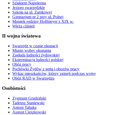
Szlakiem Napoleona
Jezioro swarzędzkie
Szkoła na ul. Zamkowej
Gimnazjum nr 2 przy ul. Polnej
Majątek rodziny Hoffmeyer z XIX w.
Wieża ciśnień
II wojna światowa
Swarzędz w czasie okupacji
Miasto wobec okupanta
Zagłada ludności żydowskiej
Eksterminacja ludności polskiej
Obóz pracy
Pochówki Żydów z getta i obozów pracy
Wykaz mieszkańców, którzy zginęli podczas wojny
Obóz RAD w Swarzędzu
Osobistości
Zygmunt Grudziński
Tadeusz Staniewski
Antoni Tabaka
August Cieszkowski