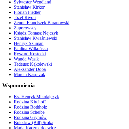
Sylwester Wendland
Stanisław Kirkor
Florian Fiedler
Józef Rivoli
Zenon Franciszek Baranowski
Zaporowscy
Ksiądz Tomasz Nejczyk
Stanisław Kwaśniewski
Henryk Szuman
Paulina Wilkońska
Ryszard Kostecki
Wanda Wasik
Tadeusz Kąkolewski
Aleksander Doba
Marcin Kasprzak
Wspomnienia
Ks. Henryk Mikołajczyk
Rodzina Kirchoff
Rodzina Rothholz
Rodzina Scheibe
Rodzina Gryniów
Bolesław (Bill) Sroka
Maria Kaczmarkiewicz