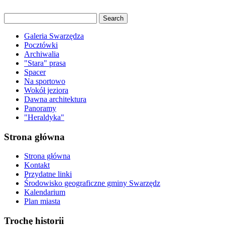
Galeria Swarzędza
Pocztówki
Archiwalia
"Stara" prasa
Spacer
Na sportowo
Wokół jeziora
Dawna architektura
Panoramy
"Heraldyka"
Strona główna
Strona główna
Kontakt
Przydatne linki
Środowisko geograficzne gminy Swarzędz
Kalendarium
Plan miasta
Trochę historii