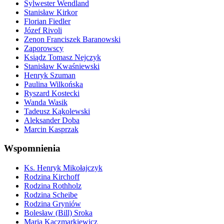
Sylwester Wendland
Stanisław Kirkor
Florian Fiedler
Józef Rivoli
Zenon Franciszek Baranowski
Zaporowscy
Ksiądz Tomasz Nejczyk
Stanisław Kwaśniewski
Henryk Szuman
Paulina Wilkońska
Ryszard Kostecki
Wanda Wasik
Tadeusz Kąkolewski
Aleksander Doba
Marcin Kasprzak
Wspomnienia
Ks. Henryk Mikołajczyk
Rodzina Kirchoff
Rodzina Rothholz
Rodzina Scheibe
Rodzina Gryniów
Bolesław (Bill) Sroka
Maria Kaczmarkiewicz