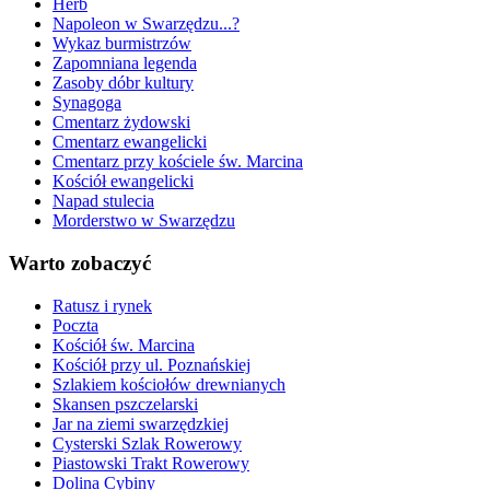
Herb
Napoleon w Swarzędzu...?
Wykaz burmistrzów
Zapomniana legenda
Zasoby dóbr kultury
Synagoga
Cmentarz żydowski
Cmentarz ewangelicki
Cmentarz przy kościele św. Marcina
Kościół ewangelicki
Napad stulecia
Morderstwo w Swarzędzu
Warto zobaczyć
Ratusz i rynek
Poczta
Kościół św. Marcina
Kościół przy ul. Poznańskiej
Szlakiem kościołów drewnianych
Skansen pszczelarski
Jar na ziemi swarzędzkiej
Cysterski Szlak Rowerowy
Piastowski Trakt Rowerowy
Dolina Cybiny