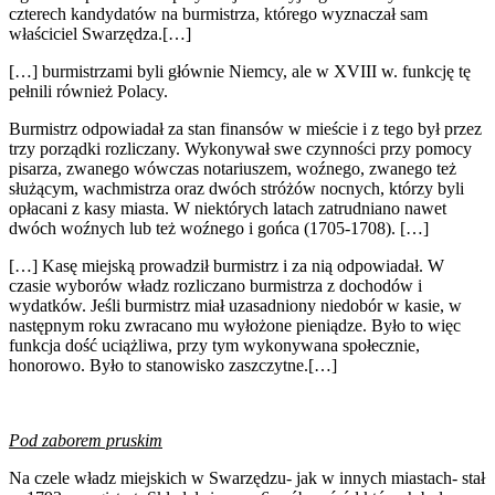
czterech kandydatów na burmistrza, którego wyznaczał sam
właściciel Swarzędza.[…]
[…] burmistrzami byli głównie Niemcy, ale w XVIII w. funkcję tę
pełnili również Polacy.
Burmistrz odpowiadał za stan finansów w mieście i z tego był przez
trzy porządki rozliczany. Wykonywał swe czynności przy pomocy
pisarza, zwanego wówczas notariuszem, woźnego, zwanego też
służącym, wachmistrza oraz dwóch stróżów nocnych, którzy byli
opłacani z kasy miasta. W niektórych latach zatrudniano nawet
dwóch woźnych lub też woźnego i gońca (1705-1708). […]
[…] Kasę miejską prowadził burmistrz i za nią odpowiadał. W
czasie wyborów władz rozliczano burmistrza z dochodów i
wydatków. Jeśli burmistrz miał uzasadniony niedobór w kasie, w
następnym roku zwracano mu wyłożone pieniądze. Było to więc
funkcja dość uciążliwa, przy tym wykonywana społecznie,
honorowo. Było to stanowisko zaszczytne.[…]
Pod zaborem pruskim
Na czele władz miejskich w Swarzędzu- jak w innych miastach- stał