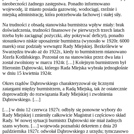
nieobecności żadnego zastępstwa. Ponadto informowano
wojewodę, iż miasto posiada gazownię, wodociągi, rzeźnie i
miejską administrację, która potrzebowała fachowej i stałej siły.
Na trudności z obsadą stanowiska burmistrza wpływ miały: brak
doświadczenia, trudności finansowe (w pierwszych trzech latach
trzeba było zaciągnąć pożyczki, aby pokrywać deficyt), ponadto
stosunkowo niskie uposażenie burmistrza (wynosiło w 1920r. 6000
marek) oraz podziały wewnątrz Rady Miejskiej. Bezkrólewie w
Swarzędzu trwało aż do 1922r., kiedy to burmistrzem mianowano
Józefa Kotlińskiego. Pozostał on na stanowisku przez dwa lata i
został zwolniony w marcu 1924r. […] Kolejnym burmistrzem był
Hieronim Dąbrowski, którego Rada Miejska wybrała jednogłośnie
w dniu 15 kwietnia 1924r.
Okres rządów Dąbrowskiego charakteryzował się licznymi
zatargami między burmistrzem, a Radą Miejską, tak że ostatecznie
doprowadziły do rozwiązania Rady Miejskiej i zwolnienia
Dąbrowskiego. […]
[…] w dniu 12 czerwca 1927r. odbyły się ponowne wybory do
Rady Miejskiej i zmieniły całkowicie Magistrat i częściowo skład
Rady. W nowej sytuacji burmistrz Dąbrowski nie miał żadnych
szans wyboru. […] wojewoda poznański dekretem z dnia 20
października 1927r. odwołał Dąbrowskiego z urzędu; tymczasowo