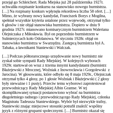
przejął go Schleichert. Rada Miejska już 28 października 1927r.
uchwaliła rozpisanie konkursu na stanowisko nowego burmistrza.
[…] Na rozpisany konkurs wpłynęła rekordowa liczba 58 ofert. […]
Mimo, że wybrany nowy kandydat, Franciszek Borys z Mogilna,
spełniał wszystkie kryteria ustalone przez wojewodę, otrzymał tylko
6 głosów i nie objął stanowiska burmistrza. Dopiero w dniu 9
grudnia 1927r. mianowano komisarycznym burmistrzem Waleriana
Olejniczaka z Miłosławia. Był on poprzednio burmistrzem w
Sulmierzycach koło Odolanowa. W styczniu 1928r. objął on
stanowisko burmistrza w Swarzędzu. Zastępcą burmistrza był A.
Tabaka, a ławnikami Staniewski i Walczak.
[…] Podczas półtorarocznego urzędowanie nowy burmistrz nie
zyskał sobie sympatii Rady Miejskiej. W kolejnych wyborach
1929r. startował on wraz z trzema innymi kandydatami (burmistrz
Błażejewski z Mrocznej, Woźniak z Inowrocławia i Gorgolewski z
Jarocina). W głosowaniu, które odbyło się 8 maja 1929r., Olejniczak
otrzymał tylko 4 głosy, po 1 głosie Woźniak i Błażejewski ( 2 głosy
były nieważne i 1 pusty). Przeciw temu wyborowi zaprotestował
przewodniczący Rady Miejskiej Albin Gramse. W tej
skomplikowanej sytuacji postanowiono wybrać na burmistrza
długoletniego radnego i przewodniczącego Rady Miejskiej, członka
Magistratu Tadeusza Staniewskiego. Wybór był niezwykle trafny,
Staniewski znając miejscowe stosunki potrafił znaleźć wspólny
język z różnymi grupami społecznymi. […] Burmistrz okazał się