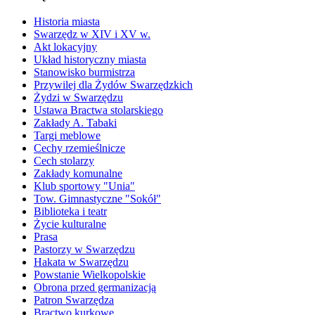
Historia miasta
Swarzędz w XIV i XV w.
Akt lokacyjny
Układ historyczny miasta
Stanowisko burmistrza
Przywilej dla Żydów Swarzędzkich
Żydzi w Swarzędzu
Ustawa Bractwa stolarskiego
Zakłady A. Tabaki
Targi meblowe
Cechy rzemieślnicze
Cech stolarzy
Zakłady komunalne
Klub sportowy "Unia"
Tow. Gimnastyczne "Sokół"
Biblioteka i teatr
Życie kulturalne
Prasa
Pastorzy w Swarzędzu
Hakata w Swarzędzu
Powstanie Wielkopolskie
Obrona przed germanizacją
Patron Swarzędza
Bractwo kurkowe