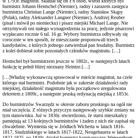
w 1793r. magistrat. Składał się on z 6 osób, wśród których był
burmistrz Johann Hentschel (Niemiec), radny i zarazem zastępca
burmistrza Christian Lange (Niemiec), radny Stanisław Skąpy
(Polak), radny Aleksander Langner (Niemiec), Andrzej Reuber
(pisał i mówił po niemiecku) i pisarz miejski Michael Lange. Nie
otrzymywali oni stałego wynagrodzenia za pracę, jedynie pisarzowi
wypłacano rocznie 6 tal. 16 gr. Wybory burmistrza odbywały się
corocznie w ten sposób, że mieszczanie proponowali trzech
kandydatów, z których jednego zatwierdzał pan feudalny. Burmistrz
z kolei dobierał sobie pozostałych członków magistratu. […]
Hentschel był burmistrzem jeszcze w 1802r., w następnych latach
funkcję tę pełnił bliżej nieznany Heintze.[…]
[…]Władzę wykonawczą sprawował w mieście magistrat, na czele
którego stał burmistrz. Podobnie jak w zakresie działalności rady
miejskiej, działalność magistratu była początkowo uregulowana
dekretem z 1809r., a następnie pruską ordynacją miejską z 1853r.
Do burmistrzów Swarzędz w okresie zaboru pruskiego na ogół nie
miał szczęścia. Z różnych przyczyn następowały szybkie zmiany na
tym stanowisku. Już w 1836r. stwierdzono, że starsi mieszkańcy
pamiętają aż 13 kolejnych burmistrzów i żaden z nich nie zapisał się
chwalebnie. Wymienia się w źródłach Wicherta w latach 1816-
1817, Siudzińskiego w latach 1817-1822, Neugebauera w latach
1822-1825, po 1830r. działał burmistrz komisaryczny Weissenborn