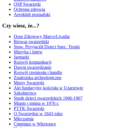
OSP Swarzędz
Ochrona zdrowia
Aeroklub poznański
Czy wiesz, że...?
Dom Zdrojowy Marco/Livadia
Browar swarzędzki
Stow. Przyjaciół Dzieci Spec. Troski
Muzyka i śpiew
Jarmarki
Rozwój komunikacji
Dawni swarzędzanie
Rozwój rzemiosła i handlu
Znaleziska archeologiczne
Morsy Swarzędz
Akt fundacyjny kościoła w Uzarzewie
Szkolnictwo
Strajk dzieci swarzędzkich 1906-1907
Miasto i gmina w 1976 r.
PTTK Swarzędz
O Swarzędzu w 1843 roku
Mleczarnia
Cmentarz w Wierzonce