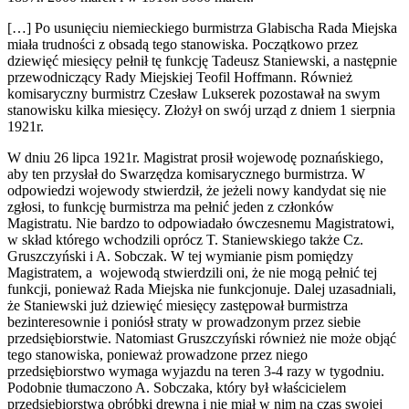
[…] Po usunięciu niemieckiego burmistrza Glabischa Rada Miejska
miała trudności z obsadą tego stanowiska. Początkowo przez
dziewięć miesięcy pełnił tę funkcję Tadeusz Staniewski, a następnie
przewodniczący Rady Miejskiej Teofil Hoffmann. Również
komisaryczny burmistrz Czesław Lukserek pozostawał na swym
stanowisku kilka miesięcy. Złożył on swój urząd z dniem 1 sierpnia
1921r.
W dniu 26 lipca 1921r. Magistrat prosił wojewodę poznańskiego,
aby ten przysłał do Swarzędza komisarycznego burmistrza. W
odpowiedzi wojewody stwierdził, że jeżeli nowy kandydat się nie
zgłosi, to funkcję burmistrza ma pełnić jeden z członków
Magistratu. Nie bardzo to odpowiadało ówczesnemu Magistratowi,
w skład którego wchodzili oprócz T. Staniewskiego także Cz.
Gruszczyński i A. Sobczak. W tej wymianie pism pomiędzy
Magistratem, a wojewodą stwierdzili oni, że nie mogą pełnić tej
funkcji, ponieważ Rada Miejska nie funkcjonuje. Dalej uzasadniali,
że Staniewski już dziewięć miesięcy zastępował burmistrza
bezinteresownie i poniósł straty w prowadzonym przez siebie
przedsiębiorstwie. Natomiast Gruszczyński również nie może objąć
tego stanowiska, ponieważ prowadzone przez niego
przedsiębiorstwo wymaga wyjazdu na teren 3-4 razy w tygodniu.
Podobnie tłumaczono A. Sobczaka, który był właścicielem
przedsiębiorstwa obróbki drewna i nie miał w nim na czas swojej