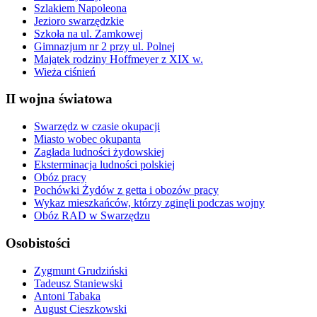
Szlakiem Napoleona
Jezioro swarzędzkie
Szkoła na ul. Zamkowej
Gimnazjum nr 2 przy ul. Polnej
Majątek rodziny Hoffmeyer z XIX w.
Wieża ciśnień
II wojna światowa
Swarzędz w czasie okupacji
Miasto wobec okupanta
Zagłada ludności żydowskiej
Eksterminacja ludności polskiej
Obóz pracy
Pochówki Żydów z getta i obozów pracy
Wykaz mieszkańców, którzy zginęli podczas wojny
Obóz RAD w Swarzędzu
Osobistości
Zygmunt Grudziński
Tadeusz Staniewski
Antoni Tabaka
August Cieszkowski