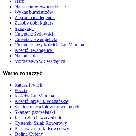
Herb
Napoleon w Swarzędzu...?
Wykaz burmistrzów
Zapomniana legenda
Zasoby dóbr kultury
Synagoga
Cmentarz żydowski
Cmentarz ewangelicki
Cmentarz przy kościele św. Marcina
Kościół ewangelicki
Napad stulecia
Morderstwo w Swarzędzu
Warto zobaczyć
Ratusz i rynek
Poczta
Kościół św. Marcina
Kościół przy ul. Poznańskiej
Szlakiem kościołów drewnianych
Skansen pszczelarski
Jar na ziemi swarzędzkiej
Cysterski Szlak Rowerowy
Piastowski Trakt Rowerowy
Dolina Cybiny