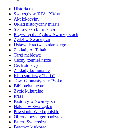
Historia miasta
Swarzędz w XIV i XV w.
Akt lokacyjny
Układ historyczny miasta
Stanowisko burmistrza
Przywilej dla Żydów Swarzędzkich
Żydzi w Swarzędzu
Ustawa Bractwa stolarskiego
Zakłady A. Tabaki
Targi meblowe
Cechy rzemieślnicze
Cech stolarzy
Zakłady komunalne
Klub sportowy "Unia"
Tow. Gimnastyczne "Sokół"
Biblioteka i teatr
Życie kulturalne
Prasa
Pastorzy w Swarzędzu
Hakata w Swarzędzu
Powstanie Wielkopolskie
Obrona przed germanizacją
Patron Swarzędza
Bractwo kurkowe