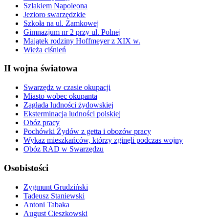
Szlakiem Napoleona
Jezioro swarzędzkie
Szkoła na ul. Zamkowej
Gimnazjum nr 2 przy ul. Polnej
Majątek rodziny Hoffmeyer z XIX w.
Wieża ciśnień
II wojna światowa
Swarzędz w czasie okupacji
Miasto wobec okupanta
Zagłada ludności żydowskiej
Eksterminacja ludności polskiej
Obóz pracy
Pochówki Żydów z getta i obozów pracy
Wykaz mieszkańców, którzy zginęli podczas wojny
Obóz RAD w Swarzędzu
Osobistości
Zygmunt Grudziński
Tadeusz Staniewski
Antoni Tabaka
August Cieszkowski