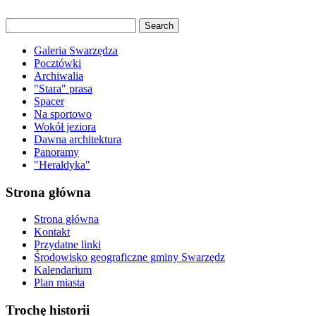
Galeria Swarzędza
Pocztówki
Archiwalia
"Stara" prasa
Spacer
Na sportowo
Wokół jeziora
Dawna architektura
Panoramy
"Heraldyka"
Strona główna
Strona główna
Kontakt
Przydatne linki
Środowisko geograficzne gminy Swarzędz
Kalendarium
Plan miasta
Trochę historii