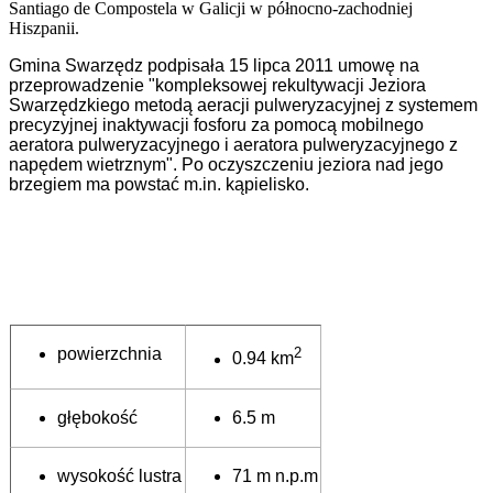
Santiago de Compostela w Galicji w północno-zachodniej
Hiszpanii.
Gmina Swarzędz podpisała 15 lipca 2011 umowę na
przeprowadzenie "kompleksowej rekultywacji Jeziora
Swarzędzkiego metodą aeracji pulweryzacyjnej z systemem
precyzyjnej inaktywacji fosforu za pomocą mobilnego
aeratora pulweryzacyjnego i aeratora pulweryzacyjnego z
napędem wietrznym". Po oczyszczeniu jeziora nad jego
brzegiem ma powstać m.in. kąpielisko.
powierzchnia
2
0.94 km
głębokość
6.5 m
wysokość lustra
71 m n.p.m