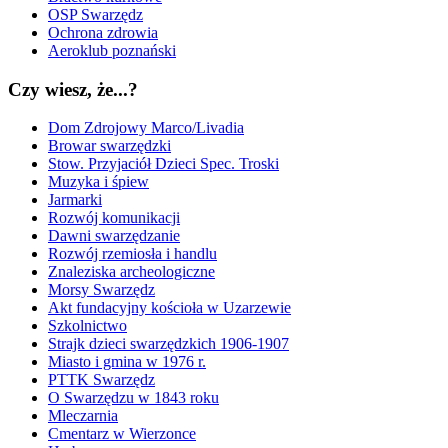
OSP Swarzędz
Ochrona zdrowia
Aeroklub poznański
Czy wiesz, że...?
Dom Zdrojowy Marco/Livadia
Browar swarzędzki
Stow. Przyjaciół Dzieci Spec. Troski
Muzyka i śpiew
Jarmarki
Rozwój komunikacji
Dawni swarzędzanie
Rozwój rzemiosła i handlu
Znaleziska archeologiczne
Morsy Swarzędz
Akt fundacyjny kościoła w Uzarzewie
Szkolnictwo
Strajk dzieci swarzędzkich 1906-1907
Miasto i gmina w 1976 r.
PTTK Swarzędz
O Swarzędzu w 1843 roku
Mleczarnia
Cmentarz w Wierzonce