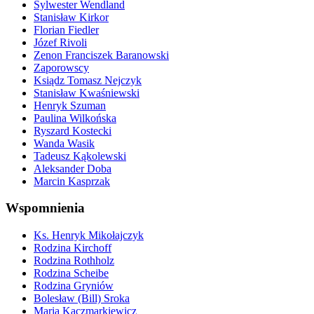
Sylwester Wendland
Stanisław Kirkor
Florian Fiedler
Józef Rivoli
Zenon Franciszek Baranowski
Zaporowscy
Ksiądz Tomasz Nejczyk
Stanisław Kwaśniewski
Henryk Szuman
Paulina Wilkońska
Ryszard Kostecki
Wanda Wasik
Tadeusz Kąkolewski
Aleksander Doba
Marcin Kasprzak
Wspomnienia
Ks. Henryk Mikołajczyk
Rodzina Kirchoff
Rodzina Rothholz
Rodzina Scheibe
Rodzina Gryniów
Bolesław (Bill) Sroka
Maria Kaczmarkiewicz