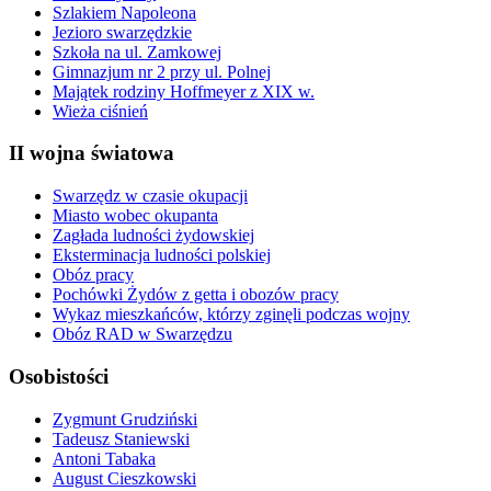
Szlakiem Napoleona
Jezioro swarzędzkie
Szkoła na ul. Zamkowej
Gimnazjum nr 2 przy ul. Polnej
Majątek rodziny Hoffmeyer z XIX w.
Wieża ciśnień
II wojna światowa
Swarzędz w czasie okupacji
Miasto wobec okupanta
Zagłada ludności żydowskiej
Eksterminacja ludności polskiej
Obóz pracy
Pochówki Żydów z getta i obozów pracy
Wykaz mieszkańców, którzy zginęli podczas wojny
Obóz RAD w Swarzędzu
Osobistości
Zygmunt Grudziński
Tadeusz Staniewski
Antoni Tabaka
August Cieszkowski