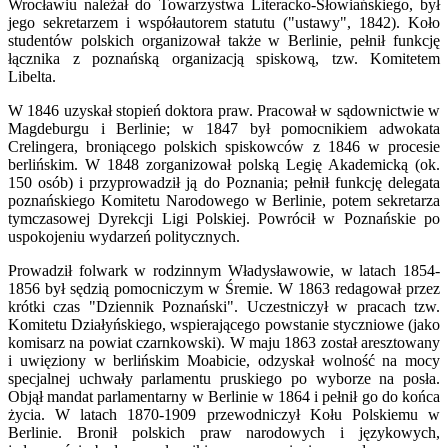
Wrocławiu należał do Towarzystwa Literacko-Słowiańskiego, był
jego sekretarzem i współautorem statutu ("ustawy", 1842). Koło
studentów polskich organizował także w Berlinie, pełnił funkcję
łącznika z poznańską organizacją spiskową, tzw. Komitetem
Libelta.
W 1846 uzyskał stopień doktora praw. Pracował w sądownictwie w
Magdeburgu i Berlinie; w 1847 był pomocnikiem adwokata
Crelingera, broniącego polskich spiskowców z 1846 w procesie
berlińskim. W 1848 zorganizował polską Legię Akademicką (ok.
150 osób) i przyprowadził ją do Poznania; pełnił funkcję delegata
poznańskiego Komitetu Narodowego w Berlinie, potem sekretarza
tymczasowej Dyrekcji Ligi Polskiej. Powrócił w Poznańskie po
uspokojeniu wydarzeń politycznych.
Prowadził folwark w rodzinnym Władysławowie, w latach 1854-
1856 był sędzią pomocniczym w Śremie. W 1863 redagował przez
krótki czas "Dziennik Poznański". Uczestniczył w pracach tzw.
Komitetu Działyńskiego, wspierającego powstanie styczniowe (jako
komisarz na powiat czarnkowski). W maju 1863 został aresztowany
i uwięziony w berlińskim Moabicie, odzyskał wolność na mocy
specjalnej uchwały parlamentu pruskiego po wyborze na posła.
Objął mandat parlamentarny w Berlinie w 1864 i pełnił go do końca
życia. W latach 1870-1909 przewodniczył Kołu Polskiemu w
Berlinie. Bronił polskich praw narodowych i językowych,