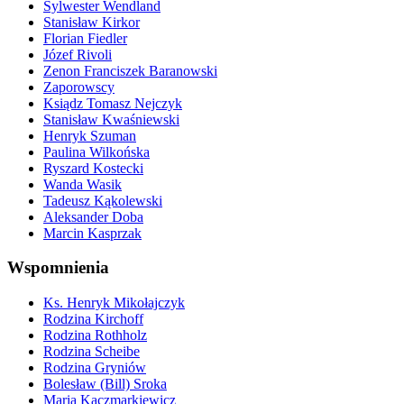
Sylwester Wendland
Stanisław Kirkor
Florian Fiedler
Józef Rivoli
Zenon Franciszek Baranowski
Zaporowscy
Ksiądz Tomasz Nejczyk
Stanisław Kwaśniewski
Henryk Szuman
Paulina Wilkońska
Ryszard Kostecki
Wanda Wasik
Tadeusz Kąkolewski
Aleksander Doba
Marcin Kasprzak
Wspomnienia
Ks. Henryk Mikołajczyk
Rodzina Kirchoff
Rodzina Rothholz
Rodzina Scheibe
Rodzina Gryniów
Bolesław (Bill) Sroka
Maria Kaczmarkiewicz