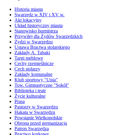
Historia miasta
Swarzędz w XIV i XV w.
Akt lokacyjny
Układ historyczny miasta
Stanowisko burmistrza
Przywilej dla Żydów Swarzędzkich
Żydzi w Swarzędzu
Ustawa Bractwa stolarskiego
Zakłady A. Tabaki
Targi meblowe
Cechy rzemieślnicze
Cech stolarzy
Zakłady komunalne
Klub sportowy "Unia"
Tow. Gimnastyczne "Sokół"
Biblioteka i teatr
Życie kulturalne
Prasa
Pastorzy w Swarzędzu
Hakata w Swarzędzu
Powstanie Wielkopolskie
Obrona przed germanizacją
Patron Swarzędza
Bractwo kurkowe