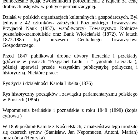
jednocześnie będąc zwolennikiem porozumienia z rządem za cenę
drobnych ustępstw w polityce germanizacyjnej.
Działał w polskich organizacjach kulturalnych i gospodarczych. Był
jednym z 42 członków- założycieli Poznańskiego Towarzystwa
Przyjaciół Nauk (1857), współtworzył Towarzystwo Rolnicze
poznańsko-szamotulskie oraz Bank Włościański (1872). W latach
1872-1885 był prezesem Centralnego Towarzystwa
Gospodarczego.
Przed 1847 publikował drobne utwory literackie i przekłady
(głównie w pismach "Przyjaciel Ludu" i "Tygodnik Literacki"),
później uprawiał przede wszystkim publicystykę polityczną i
historyczną. Niektóre prace:
Rys życia i działalności Karola Libelta (1876)
Rys historyczny początków i zawiązku parlamentaryzmu polskiego
w Prusiech (1894)
Wspomnienia berlińskie i poznańskie z roku 1848 (1898) (kopia
cyfrowa )
W 1859 poślubił Kamilę z Kościelskich; z małżeństwa tego urodziło
się czterech synów (Stanisław, Jan Nepomucen, Antoni, Marian)
oraz córka (Henryka).