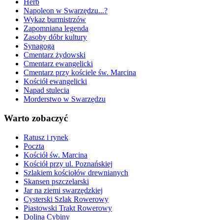
Herb
Napoleon w Swarzędzu...?
Wykaz burmistrzów
Zapomniana legenda
Zasoby dóbr kultury
Synagoga
Cmentarz żydowski
Cmentarz ewangelicki
Cmentarz przy kościele św. Marcina
Kościół ewangelicki
Napad stulecia
Morderstwo w Swarzędzu
Warto zobaczyć
Ratusz i rynek
Poczta
Kościół św. Marcina
Kościół przy ul. Poznańskiej
Szlakiem kościołów drewnianych
Skansen pszczelarski
Jar na ziemi swarzędzkiej
Cysterski Szlak Rowerowy
Piastowski Trakt Rowerowy
Dolina Cybiny