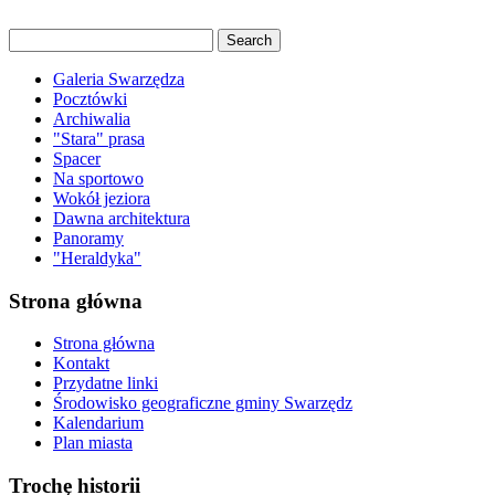
Galeria Swarzędza
Pocztówki
Archiwalia
"Stara" prasa
Spacer
Na sportowo
Wokół jeziora
Dawna architektura
Panoramy
"Heraldyka"
Strona główna
Strona główna
Kontakt
Przydatne linki
Środowisko geograficzne gminy Swarzędz
Kalendarium
Plan miasta
Trochę historii