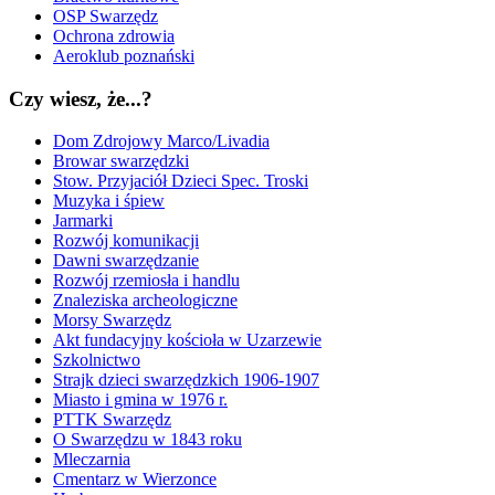
OSP Swarzędz
Ochrona zdrowia
Aeroklub poznański
Czy wiesz, że...?
Dom Zdrojowy Marco/Livadia
Browar swarzędzki
Stow. Przyjaciół Dzieci Spec. Troski
Muzyka i śpiew
Jarmarki
Rozwój komunikacji
Dawni swarzędzanie
Rozwój rzemiosła i handlu
Znaleziska archeologiczne
Morsy Swarzędz
Akt fundacyjny kościoła w Uzarzewie
Szkolnictwo
Strajk dzieci swarzędzkich 1906-1907
Miasto i gmina w 1976 r.
PTTK Swarzędz
O Swarzędzu w 1843 roku
Mleczarnia
Cmentarz w Wierzonce