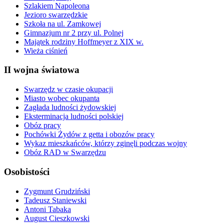
Szlakiem Napoleona
Jezioro swarzędzkie
Szkoła na ul. Zamkowej
Gimnazjum nr 2 przy ul. Polnej
Majątek rodziny Hoffmeyer z XIX w.
Wieża ciśnień
II wojna światowa
Swarzędz w czasie okupacji
Miasto wobec okupanta
Zagłada ludności żydowskiej
Eksterminacja ludności polskiej
Obóz pracy
Pochówki Żydów z getta i obozów pracy
Wykaz mieszkańców, którzy zginęli podczas wojny
Obóz RAD w Swarzędzu
Osobistości
Zygmunt Grudziński
Tadeusz Staniewski
Antoni Tabaka
August Cieszkowski