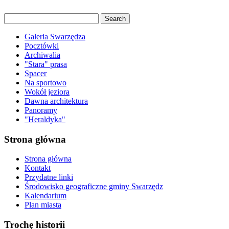
Galeria Swarzędza
Pocztówki
Archiwalia
"Stara" prasa
Spacer
Na sportowo
Wokół jeziora
Dawna architektura
Panoramy
"Heraldyka"
Strona główna
Strona główna
Kontakt
Przydatne linki
Środowisko geograficzne gminy Swarzędz
Kalendarium
Plan miasta
Trochę historii