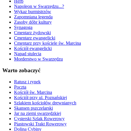
Herb
Napoleon w Swarzędzu...?
Wykaz burmistrzów
Zapomniana legenda
Zasoby dóbr kultury
Synagoga
Cmentarz żydowski
Cmentarz ewangelicki
Cmentarz przy kościele św. Marcina
Kościół ewangelicki
Napad stulecia
Morderstwo w Swarzędzu
Warto zobaczyć
Ratusz i rynek
Poczta
Kościół św. Marcina
Kościół przy ul. Poznańskiej
Szlakiem kościołów drewnianych
Skansen pszczelarski
Jar na ziemi swarzędzkiej
Cysterski Szlak Rowerowy
Piastowski Trakt Rowerowy
Dolina Cybiny