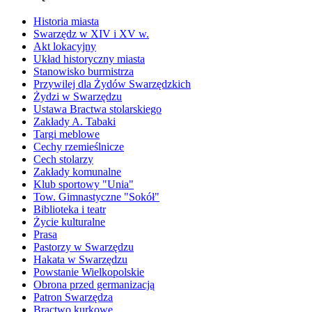
Historia miasta
Swarzędz w XIV i XV w.
Akt lokacyjny
Układ historyczny miasta
Stanowisko burmistrza
Przywilej dla Żydów Swarzędzkich
Żydzi w Swarzędzu
Ustawa Bractwa stolarskiego
Zakłady A. Tabaki
Targi meblowe
Cechy rzemieślnicze
Cech stolarzy
Zakłady komunalne
Klub sportowy "Unia"
Tow. Gimnastyczne "Sokół"
Biblioteka i teatr
Życie kulturalne
Prasa
Pastorzy w Swarzędzu
Hakata w Swarzędzu
Powstanie Wielkopolskie
Obrona przed germanizacją
Patron Swarzędza
Bractwo kurkowe