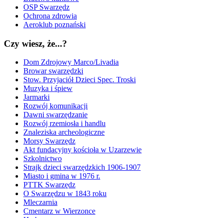
OSP Swarzędz
Ochrona zdrowia
Aeroklub poznański
Czy wiesz, że...?
Dom Zdrojowy Marco/Livadia
Browar swarzędzki
Stow. Przyjaciół Dzieci Spec. Troski
Muzyka i śpiew
Jarmarki
Rozwój komunikacji
Dawni swarzędzanie
Rozwój rzemiosła i handlu
Znaleziska archeologiczne
Morsy Swarzędz
Akt fundacyjny kościoła w Uzarzewie
Szkolnictwo
Strajk dzieci swarzędzkich 1906-1907
Miasto i gmina w 1976 r.
PTTK Swarzędz
O Swarzędzu w 1843 roku
Mleczarnia
Cmentarz w Wierzonce