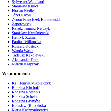
Sylwester Wendland
Stanisław Kirkor
Florian Fiedler
Józef Rivoli
Zenon Franciszek Baranowski
Zaporowscy
Ksiądz Tomasz Nejczyk
Stanisław Kwaśniewski
Henryk Szuman
Paulina Wilkońska
Ryszard Kostecki
Wanda Wasik
Tadeusz Kąkolewski
Aleksander Doba
Marcin Kasprzak
Wspomnienia
Ks. Henryk Mikołajczyk
Rodzina Kirchoff
Rodzina Rothholz
Rodzina Scheibe
Rodzina Gryniów
Bolesław (Bill) Sroka
Maria Kaczmarkiewicz