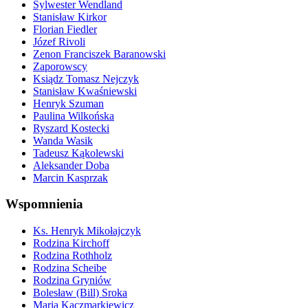
Sylwester Wendland
Stanisław Kirkor
Florian Fiedler
Józef Rivoli
Zenon Franciszek Baranowski
Zaporowscy
Ksiądz Tomasz Nejczyk
Stanisław Kwaśniewski
Henryk Szuman
Paulina Wilkońska
Ryszard Kostecki
Wanda Wasik
Tadeusz Kąkolewski
Aleksander Doba
Marcin Kasprzak
Wspomnienia
Ks. Henryk Mikołajczyk
Rodzina Kirchoff
Rodzina Rothholz
Rodzina Scheibe
Rodzina Gryniów
Bolesław (Bill) Sroka
Maria Kaczmarkiewicz