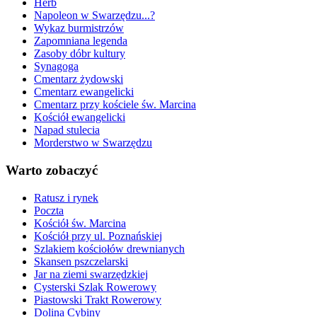
Herb
Napoleon w Swarzędzu...?
Wykaz burmistrzów
Zapomniana legenda
Zasoby dóbr kultury
Synagoga
Cmentarz żydowski
Cmentarz ewangelicki
Cmentarz przy kościele św. Marcina
Kościół ewangelicki
Napad stulecia
Morderstwo w Swarzędzu
Warto zobaczyć
Ratusz i rynek
Poczta
Kościół św. Marcina
Kościół przy ul. Poznańskiej
Szlakiem kościołów drewnianych
Skansen pszczelarski
Jar na ziemi swarzędzkiej
Cysterski Szlak Rowerowy
Piastowski Trakt Rowerowy
Dolina Cybiny