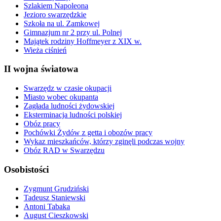
Szlakiem Napoleona
Jezioro swarzędzkie
Szkoła na ul. Zamkowej
Gimnazjum nr 2 przy ul. Polnej
Majątek rodziny Hoffmeyer z XIX w.
Wieża ciśnień
II wojna światowa
Swarzędz w czasie okupacji
Miasto wobec okupanta
Zagłada ludności żydowskiej
Eksterminacja ludności polskiej
Obóz pracy
Pochówki Żydów z getta i obozów pracy
Wykaz mieszkańców, którzy zginęli podczas wojny
Obóz RAD w Swarzędzu
Osobistości
Zygmunt Grudziński
Tadeusz Staniewski
Antoni Tabaka
August Cieszkowski