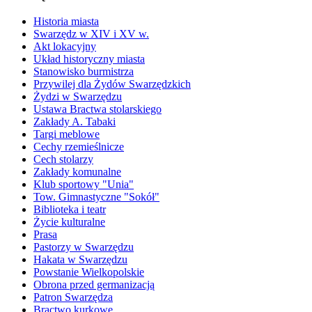
Historia miasta
Swarzędz w XIV i XV w.
Akt lokacyjny
Układ historyczny miasta
Stanowisko burmistrza
Przywilej dla Żydów Swarzędzkich
Żydzi w Swarzędzu
Ustawa Bractwa stolarskiego
Zakłady A. Tabaki
Targi meblowe
Cechy rzemieślnicze
Cech stolarzy
Zakłady komunalne
Klub sportowy "Unia"
Tow. Gimnastyczne "Sokół"
Biblioteka i teatr
Życie kulturalne
Prasa
Pastorzy w Swarzędzu
Hakata w Swarzędzu
Powstanie Wielkopolskie
Obrona przed germanizacją
Patron Swarzędza
Bractwo kurkowe