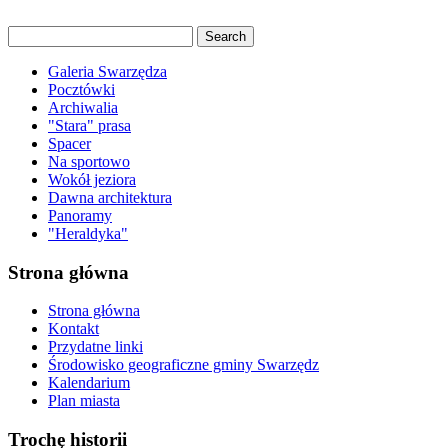
Galeria Swarzędza
Pocztówki
Archiwalia
"Stara" prasa
Spacer
Na sportowo
Wokół jeziora
Dawna architektura
Panoramy
"Heraldyka"
Strona główna
Strona główna
Kontakt
Przydatne linki
Środowisko geograficzne gminy Swarzędz
Kalendarium
Plan miasta
Trochę historii