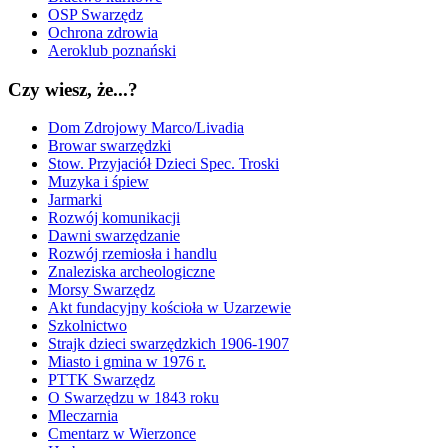
OSP Swarzędz
Ochrona zdrowia
Aeroklub poznański
Czy wiesz, że...?
Dom Zdrojowy Marco/Livadia
Browar swarzędzki
Stow. Przyjaciół Dzieci Spec. Troski
Muzyka i śpiew
Jarmarki
Rozwój komunikacji
Dawni swarzędzanie
Rozwój rzemiosła i handlu
Znaleziska archeologiczne
Morsy Swarzędz
Akt fundacyjny kościoła w Uzarzewie
Szkolnictwo
Strajk dzieci swarzędzkich 1906-1907
Miasto i gmina w 1976 r.
PTTK Swarzędz
O Swarzędzu w 1843 roku
Mleczarnia
Cmentarz w Wierzonce